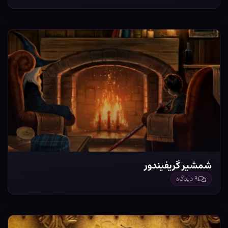
شمشیر گریفیندور
۹ دیدگاه