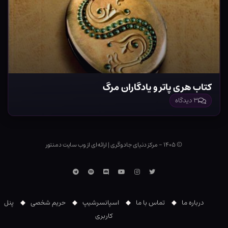
کتاب هری پاتر و یادگاران مرگ
۳ دیدگاه
© ۱۴۰۵ - مرکز دنیای جادوگری
|
ارائه‌ای از وب ‌سایت دمنتور
توییتر
اینستاگرام
یوتوب
Discord
اسپاتیفای
تلگرام
درباره ما
تماس با ما
اسپانسرشیپ
حریم شخصی
پنل
کاربری