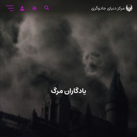
رود
مرکز دنیای جادوگری
ه
تن
صلی
یادگاران مرگ