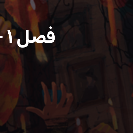
فصل ۱ – قسمت ۱۷: مرد دو چهره