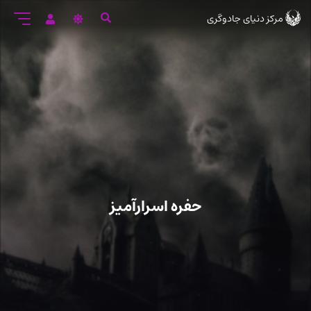
رود
مرکز دنیای جادوگری
ه
تن
صلی
حفره اسرارآمیز