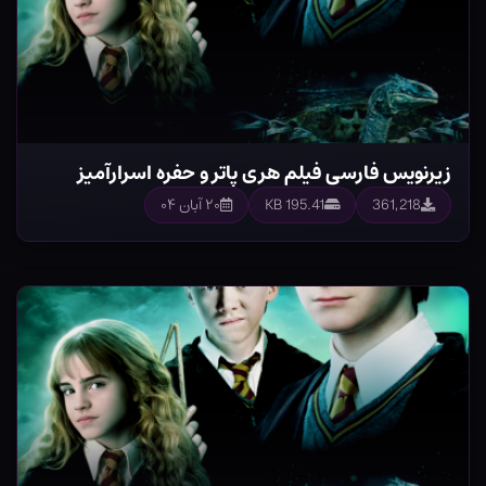
زیرنویس فارسی فیلم هری پاتر و حفره اسرارآمیز
361,218
195.41 KB
۲۰ آبان ۰۴