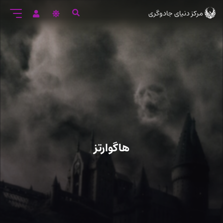
رود
مرکز دنیای جادوگری
ه
تن
صلی
هاگوارتز