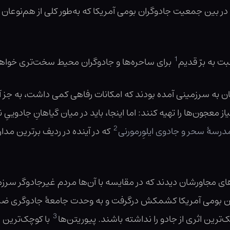
 بین جمعیت جادوگران بومی آمریکا که به‌طور کلی از هم‌نوعان ارو
1
ت به برّ قدیم
برای ساحره‌ها و جادوگران محیط سخت‌تری خواه
یشان به سرزمینی آمده بودند که امکانات رفاهی کمی داشت، به جز آن
از معجون‌ها را تهیه کنند: اما اینجا، باید در میان گیاهانِ جادوی
2
درسهٔ سحر و جادوی ایلوِرمورنی
که در آینده در ردیف برترین مدا
وهای مجاورشان دیدند که در مقایسه با آن‌ها مردم غیرجادوگر سر
ان بومی آمریکا کشمکش درگرفت و به وحدت جامعهٔ جادوگری ضربهٔ
3
ترین اثری از جادو را نداشته باشند. پیوریتن‌ها
با کوچک‌ترین م