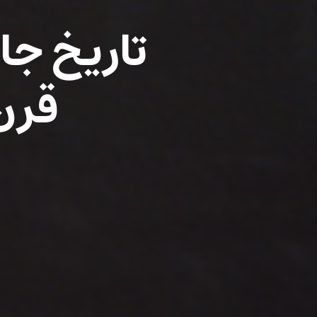
تاریخ جا
قرن