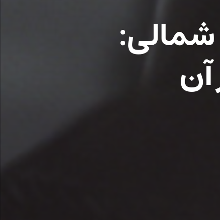
 شمالی:
آن