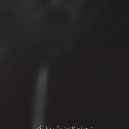
داستان‌های جی.کی.رولینگ