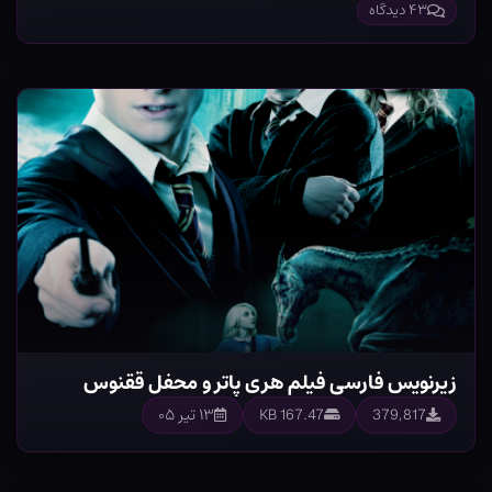
۴۳ دیدگاه
زیرنویس فارسی فیلم هری پاتر و محفل ققنوس
379,817
167.47 KB
۱۳ تیر ۰۵