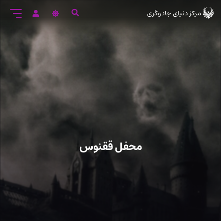
رود
مرکز دنیای جادوگری
ه
تن
صلی
محفل ققنوس