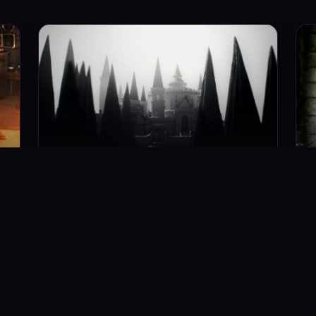
مدرسه سحر و جادوی ایلورمورنی
کل
۱۳ دیدگاه