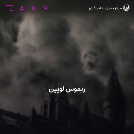
رود
مرکز دنیای جادوگری
ه
تن
صلی
ریموس لوپین